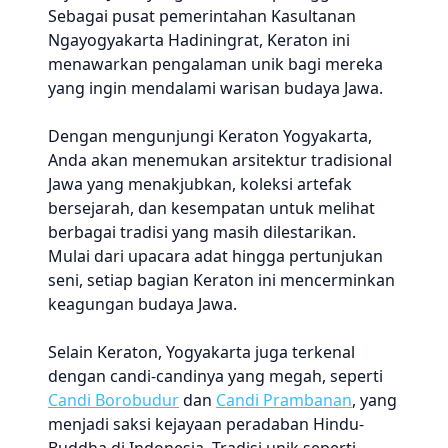
Sebagai pusat pemerintahan Kasultanan
Ngayogyakarta Hadiningrat, Keraton ini
menawarkan pengalaman unik bagi mereka
yang ingin mendalami warisan budaya Jawa.
Dengan mengunjungi Keraton Yogyakarta,
Anda akan menemukan arsitektur tradisional
Jawa yang menakjubkan, koleksi artefak
bersejarah, dan kesempatan untuk melihat
berbagai tradisi yang masih dilestarikan.
Mulai dari upacara adat hingga pertunjukan
seni, setiap bagian Keraton ini mencerminkan
keagungan budaya Jawa.
Selain Keraton, Yogyakarta juga terkenal
dengan candi-candinya yang megah, seperti
Candi Borobudur
dan
Candi Prambanan
, yang
menjadi saksi kejayaan peradaban Hindu-