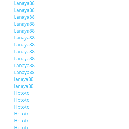
Lanaya88
Lanaya88
Lanaya88
Lanaya88
Lanaya88
Lanaya88
Lanaya88
Lanaya88
Lanaya88
Lanaya88
Lanaya88
lanaya88
lanaya88
Hbtoto
Hbtoto
Hbtoto
Hbtoto
Hbtoto
Hbtoto