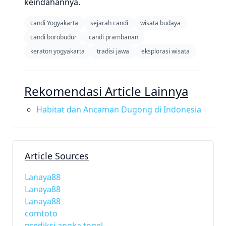
keindahannya.
candi Yogyakarta
sejarah candi
wisata budaya
candi borobudur
candi prambanan
keraton yogyakarta
tradisi jawa
eksplorasi wisata
Rekomendasi Article Lainnya
Habitat dan Ancaman Dugong di Indonesia
Article Sources
Lanaya88
Lanaya88
Lanaya88
comtoto
prediksi angka togel