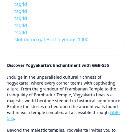
tsg4d
tsg4d
tsg4d
tsg4d
tsg4d
slot demo gates of olympus 1000
Discover Yogyakarta’s Enchantment with GGB-555
Indulge in the unparalleled cultural richness of
Yogyakarta, where every corner teems with captivating
allure. From the grandeur of Prambanan Temple to the
tranquility of Borobudur Temple, Yogyakarta boasts a
majestic world heritage steeped in historical significance.
Explore the stories etched upon the ancient walls found
within each temple complex, all accessible through
GGB-
555
.
Beyond the majestic temples, Yogyakarta invites you to