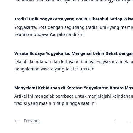
Tradisi Unik Yogyakarta yang Wajib Diketahui Setiap Wi
Yogyakarta, kota dengan segudang tradisi unik yang memi
keunikan budaya Yogyakarta di sini.
Wisata Budaya Yogyakarta: Mengenal Lebih Dekat denga
Jelajahi keindahan dan kekayaan budaya Yogyakarta melal
pengalaman wisata yang tak terlupakan.
Menyelami Kehidupan di Keraton Yogyakarta: Antara Masa
Artikel ini mengajak pembaca untuk menjelajahi keindaha
tradisi yang masih hidup hingga saat ini.
Previous
1
...