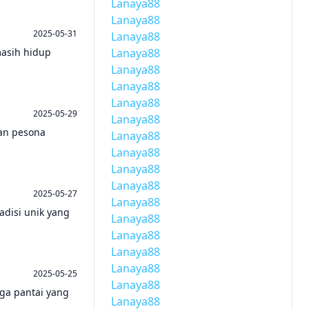
Lanaya88
Lanaya88
2025-05-31
Lanaya88
masih hidup
Lanaya88
Lanaya88
Lanaya88
Lanaya88
2025-05-29
Lanaya88
kan pesona
Lanaya88
Lanaya88
Lanaya88
Lanaya88
2025-05-27
Lanaya88
adisi unik yang
Lanaya88
Lanaya88
Lanaya88
Lanaya88
2025-05-25
Lanaya88
gga pantai yang
Lanaya88