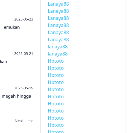
Lanaya88
Lanaya88
Lanaya88
2025-05-23
Lanaya88
a. Temukan
Lanaya88
Lanaya88
lanaya88
lanaya88
2025-05-21
Hbtoto
ukan
Hbtoto
Hbtoto
Hbtoto
2025-05-19
Hbtoto
ng megah hingga
Hbtoto
Hbtoto
Hbtoto
Hbtoto
Next
Hbtoto
Hbtoto