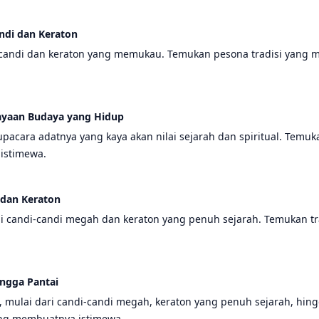
ndi dan Keraton
i candi dan keraton yang memukau. Temukan pesona tradisi yang 
kayaan Budaya yang Hidup
 upacara adatnya yang kaya akan nilai sejarah dan spiritual. Temu
 istimewa.
 dan Keraton
i candi-candi megah dan keraton yang penuh sejarah. Temukan tr
ingga Pantai
i, mulai dari candi-candi megah, keraton yang penuh sejarah, hin
ang membuatnya istimewa.